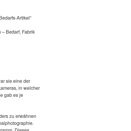
Bedarfs-Artikel”
 – Bedarf, Fabrik
ar sie eine der
kameras, in welcher
e gab es je
nders zu erwähnen
nalphotographie.
ogramm. Dieses