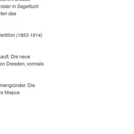
ister in Segeltuch
zten das
ertillon (1853-1914)
auft. Die neue
ion Dresden, vormals
rmengründer. Die
re Niepce