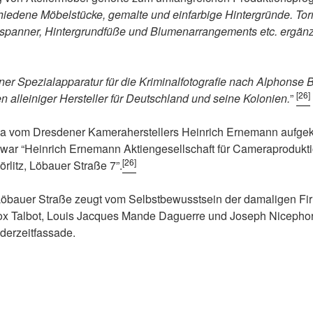
iedene Möbelstücke, gemalte und einfarbige Hintergründe. Torn
spanner, Hintergrundfüße und Blumenarrangements etc. ergän
iner Spezialapparatur für die Kriminalfotografie nach Alphonse B
[26]
alleiniger Hersteller für Deutschland und seine Kolonien.
”
a vom Dresdener Kameraherstellers Heinrich Ernemann aufgek
ar “Heinrich Ernemann Aktiengesellschaft für Cameraprodukt
[26]
örlitz, Löbauer Straße 7”.
Löbauer Straße zeugt vom Selbstbewusstsein der damaligen Fi
ox Talbot, Louis Jacques Mande Daguerre und Joseph Nicepho
derzeitfassade.