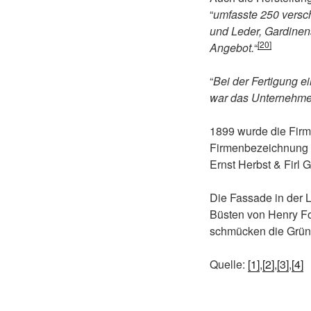
“
umfasste 250 versch
und Leder, Gardinen
[20]
Angebot.
“
“
Bei der Fertigung e
war das Unternehmen 
1899 wurde die Firm
Firmenbezeichnung w
Ernst Herbst & Firl G
Die Fassade in der 
Büsten von Henry F
schmücken die Grün
Quelle:
[1]
,
[2]
,
[3]
,
[4]