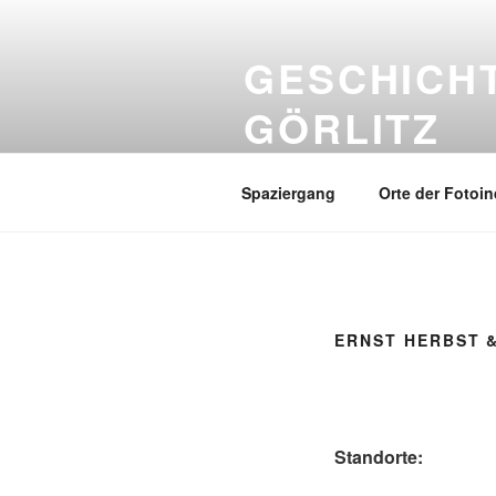
Zum
Inhalt
GESCHICHT
springen
GÖRLITZ
Ein Stadtrundgang
Spaziergang
Orte der Fotoin
ERNST HERBST &
Standorte: