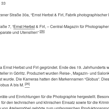
e 33
ener Straße 30a, “Ernst Herbst & Firl, Fabrik photographischer 
aße 7, “
Ernst Herbst
& Firl, – Central-Magazin für Photographen
[26]
parate und Utensilien”
 Ernst Herbst und Firl gegründet. Ende des 19. Jahrhunderts w
ller in Görlitz. Produziert wurden Reise-, Magazin- und Salon
ist wurde. Die Kameras hatten den Markennamen “Globus”. Dies
[26]
lobus A bis M.
räte und Einrichtungen für die Photographie hergestellt. Beso
für den technischen und klinischen Einsatz sowie für die Krimi
g von Ateliermöbel gehörte zum umfangreichen Produktionspr